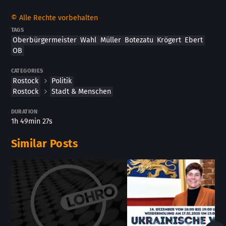
© Alle Rechte vorbehalten
TAGS
Oberbürgermeister
Wahl
Müller
Botezatu
Krögert
Ebert
OB
CATEGORIES
Rostock
Politik
Rostock
Stadt & Menschen
DURATION
1h 49min 27s
Similar Posts
Skip Similar Posts